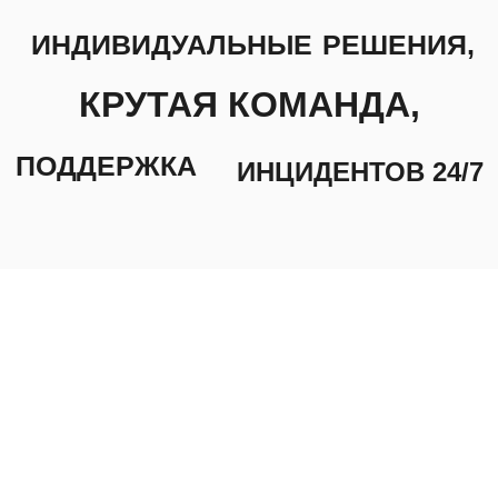
Energy Time — ведущий
международный поставщик IT
решений и сервисов в области
цифровых технологий, искусственного
интеллекта и безопасности. Благодаря
многолетнему опыту
и профессионализму нашей команды,
наша компания Energy Time
предоставляет поддержку
премиального уровня организациям
любого размера и стремится
увеличить конкурентоспособность
бизнеса заказчика.
Узнать больше