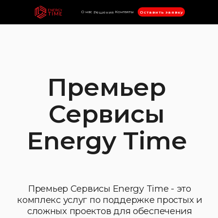
О нас
Контакты
Оставить заявку
Решения
Премьер
Сервисы
Energy Time
Премьер Сервисы Energy Time - это
комплекс услуг по поддержке простых и
сложных проектов для обеспечения
стабильной и безопасной работы ИТ
инфраструктуры компании
Узнать больше
Energy Time