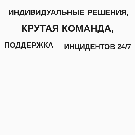
Energy Time — ведущий международный
поставщик IT решений и сервисов в области
цифровых технологий, искусственного
интеллекта и безопасности. Благодаря
многолетнему опыту и профессионализму
нашей команды, наша компания Energy Time
предоставляет поддержку премиального
уровня организациям любого размера
и стремится увеличить конкурентоспособность
бизнеса заказчика.
Узнать больше