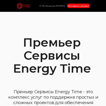
О нас
Контакты
Оставить заявку
Решения
Премьер
Сервисы
Energy Time
Премьер Сервисы Energy Time - это
комплекс услуг по поддержке простых и
сложных проектов для обеспечения
стабильной и безопасной работы ИТ
инфраструктуры компании
Узнать больше
Energy Time