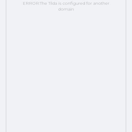
ERROR:The Tilda is configured for another
domain
1С – решение проблем с
производительностью.
Узнать...
Premier pack - комплексный