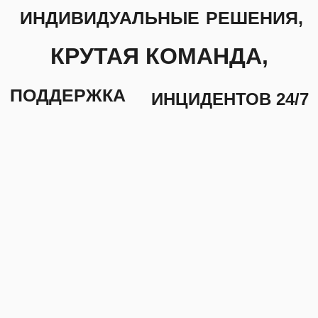
Energy Time — ведущий международный
поставщик IT решений и сервисов в области
цифровых технологий, искусственного
интеллекта и безопасности. Благодаря
многолетнему опыту и профессионализму
нашей команды, наша компания Energy Time
предоставляет поддержку премиального
уровня организациям любого размера
и стремится увеличить конкурентоспособность
бизнеса заказчика.
Узнать больше